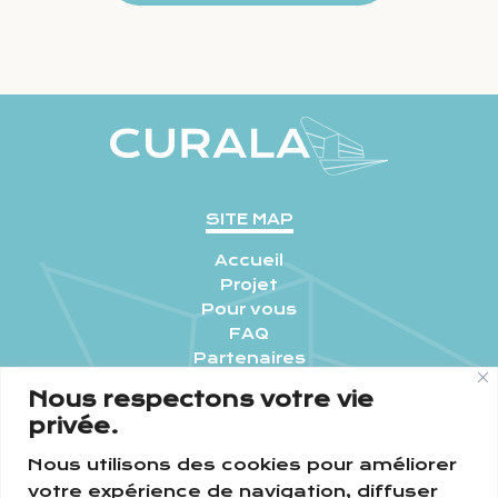
SITE MAP
Accueil
Projet
Pour vous
FAQ
Partenaires
Actualités
Nous respectons votre vie
Contact
privée.
CONTACTEZ-NOUS
Nous utilisons des cookies pour améliorer
Commune de Val de Bagnes
votre expérience de navigation, diffuser